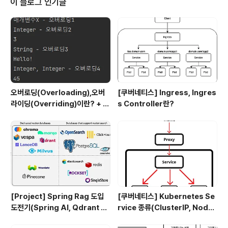
이 블로그 인기글
름을 DNS 서버에게 제공하면, 24.55.67.22 라는 IP 주
소로 변환하고 라우팅 정보를 제공하는 분산형 데이터베이
스 시스템이다. DNS 과정 1. DNS Query DNS 서버에서
도메인 이름에 해당하는 IP 주소를 요청하여 받아..
오버로딩(Overloading),오버
[쿠버네티스] Ingress, Ingres
라이딩(Overriding)이란? + 차
s Controller란?
이점
[Project] Spring Rag 도입
[쿠버네티스] Kubernetes Se
도전기(Spring AI, Qdrant D
rvice 종류(ClusterIP, Node
B)
Port, LoadBalancer, Exter