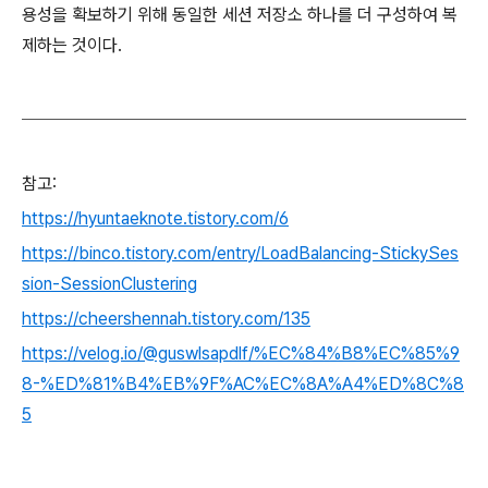
용성을 확보하기 위해 동일한 세션 저장소 하나를 더 구성하여 복
제하는 것이다.
참고:
https://hyuntaeknote.tistory.com/6
https://binco.tistory.com/entry/LoadBalancing-StickySes
sion-SessionClustering
https://cheershennah.tistory.com/135
https://velog.io/@guswlsapdlf/%EC%84%B8%EC%85%9
8-%ED%81%B4%EB%9F%AC%EC%8A%A4%ED%8C%8
5