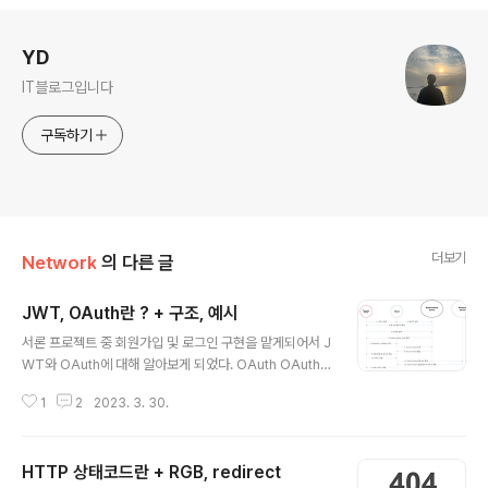
로그 정보
YD
IT블로그입니다
구독하기
더보기
Network
의 다른 글
JWT, OAuth란 ? + 구조, 예시
글 내용
서론 프로젝트 중 회원가입 및 로그인 구현을 맡게되어서 J
WT와 OAuth에 대해 알아보게 되었다. OAuth OAuth
(Open Authentication 또는 Open Authorizaion)는
1
2
2023. 3. 30.
인터넷 사용자들이 비밀번호를 제공하지 않고 다른 웹사이
트 상의 자신들의 정보에 대해 웹사이트나 애플리케이션의
접근 권한을 부여할 수 있는 공통적인 수단으로서 사용되
HTTP 상태코드란 + RGB, redirect
는, 접근 위임을 위한 개방형 표준이다. OAuth의 기본 핵
글 내용