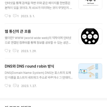
심은 인증 과정을 제 3자에게 위임하는 것이다. 따라서 제
인터넷을 통해 검색을 하면 위와 같은 페이지를 한번쯤은
3자의 인증 정보를 내 서비스에서 이용한다고 볼 수 있다.
본적이 있을 것이다. 저 404가 의미하는 것이 무엇인지 지
여기서 제 3자는 카카오, 구글, 네이버 등이 있다. OAuth
금부터 알아보려 한다. HTTP 상태코드 HTTP 상태코드
가 사용되기 전에는 외부 사이트와 인증 기반의 데이터를
0
1
2023. 3. 1.
란 클라이언트가 보낸 요청의 처리상태를 응답에서 알려주
연동할 때 인증 방식의 표준이 없었기 때문에, 기존의 ..
는 기능이다. 상태 코드에 따라 요청의 성공/실패 여부를 판
단한다. 상태 코드 분류 상태 코드는 5가지로 분류한다. 1x
웹 통신의 큰 흐름
x (Informational) : 요청이 수신되어 처리중이란 뜻 // 거
글 내용
의 사용하지 않음 2xx (Successful) : 클라이언트의 요청
웹이란? WWW (world wide web)의 약자이며 인터넷
을 성공적으로 처리 3xx (Redirection) : 요청을 완료하
으로 연결된 컴퓨터를 통해 정보를 공유할 수 있는 공간을
기 위해 유저 에이전트의 추가 조치 필요 4xx (Client Err
뜻한다. 흔히 인터넷과 통용하여 사용하는데 엄연히 다른
or) : 클라이언트 오류 5xx (Server Error) : 서버 오류
2
2
2023. 1. 29.
개념이다. 인터넷 : 인터넷 프로토콜을 사용해 네트워크와
상세 내용 1x..
기기 간 통신하는 컴퓨터 네트워크들이 전세계적으로 상호
연결되어 이루는 시스템이다. 인터넷 vs 웹: 비유를 한 예:
DNS와 DNS round robin 방식
인터넷이 도시라면, 웹은 도시 위에 있는 건물 하나 인터넷
글 내용
이 도로라면, 웹은 도로 위에 있는 자동차 한대 기본적으로
DNS(Domain Name System) DNS는 호스트의 도메
웹 통신은 HTTP 프로토콜을 사용하여 통신한다. 웹에 연
인 이름을 호스트의 네트워크 주소로 바꾸거나 그 반대의
결된 컴퓨터는 클라이언트(Client)와 서버(Server)로 구
변환을 수행할 수 있도록 하기 위해 개발되었다. 특정 컴퓨
분한다. 클라이언트 : 사용자가 서버에 접속하기 위해 사용
0
2
2023. 1. 27.
터(또는 네트워크로 연결된 임의의 장치)의 주소를 찾기 위
하는 프로그램 또는 서비스이다. ex) 웹 브라우저, 모바일
해, 사람이 이해하기 쉬운 도메인 이름을 숫자로 된 식별 번
앱 등..
호(IP 주소)로 변환해 준다. 도메인 네임 시스템은 흔히 "전
화번호부"에 비유된다. 인터넷 도메인 주소 체계로서 TC
P/IP의 응용에서, www.google.com 이라는 도메인 이