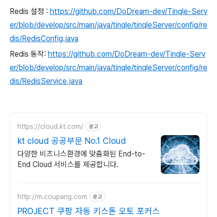
Redis 설정 :
https://github.com/DoDream-dev/Tinqle-Serv
er/blob/develop/src/main/java/tinqle/tinqleServer/config/re
dis/RedisConfig.java
Redis 동작:
https://github.com/DoDream-dev/Tinqle-Serv
er/blob/develop/src/main/java/tinqle/tinqleServer/config/re
dis/RedisService.java
https://cloud.kt.com/
광고
kt cloud 공공부문 No.1 Cloud
다양한 비즈니스환경에 맞춤화된 End-to-
End Cloud 서비스를 제공합니다.
http://m.coupang.com
광고
PROJECT 쿠팡 자동 키스톤 오토 포커스