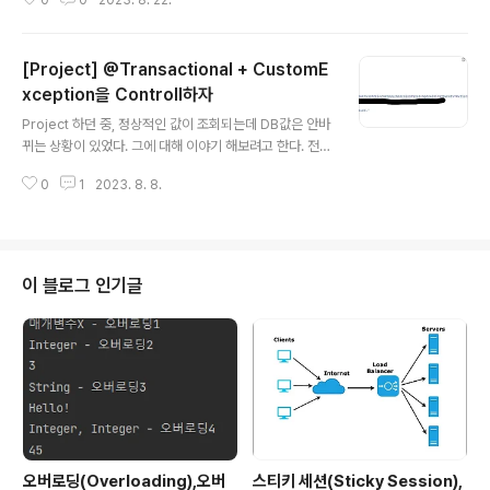
0
0
2023. 8. 22.
키는 것들, 현재 EC2가 어느정도까지 수용가능한지) 를 체
크하기 위해서 접하게 되었다. 제대로 체크해보기전 Apac
he Jmeter의 설치 과정과 사용법을 알아보려고 한다. A
[Project] @Transactional + CustomE
pache Jmeter Apache Jmeter는 서버가 제공하는
성능 및 부하를 측정할 수 있는 테스트 도구이다. JMeter
xception을 Controll하자
글 내용
는 순수 Java 애플리케이션 오픈 소스이며 서버나 네트워
Project 하던 중, 정상적인 값이 조회되는데 DB값은 안바
크 또는 개체에 대해 과부하를 시뮬레이션하여 강도를 테
뀌는 상황이 있었다. 그에 대해 이야기 해보려고 한다. 전제
스트하거나 다양한 부하 유형에서 전체 성능을 분석하는
안드로이드 측에서 kakao accessToken을 주면 DB에
데 사용할 수 있다. 비슷한 부하테스트 도구로는 Apache
0
1
2023. 8. 8.
kakaoUser가 이미 존재 -> 바로 서버 accessToken
B..
및 refreshToken 발급 (httpstatus 200 내려줌) DB에
kakaoUser가 존재 x 즉 첫 방문 User -> signToken
을 발급해서 닉네임, 이메일 등 부가 정보를 입력하는 화면
으로 이동 후, 앞서 발급한 signToken + 부가 정보를 받
이 블로그 인기글
아서 회원 가입 (httpstatus 404 내려줌 -> 즉 excepti
on 터트림) + 추가적으로 만약 회원 탈퇴를 할 시, 중복 가
입 방지를 위해 탈퇴한 회원은 한달 동안 가입을 못..
오버로딩(Overloading),오버
스티키 세션(Sticky Session),