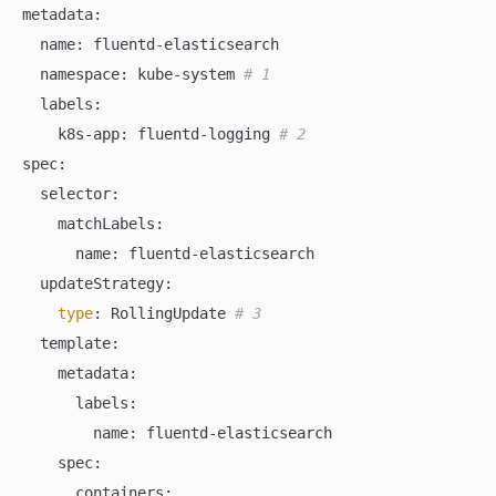
metadata:

  name: fluentd-elasticsearch

  namespace: kube-system 
# 1
  labels:

    k8s-app: fluentd-logging 
# 2
spec:

  selector:

    matchLabels:

      name: fluentd-elasticsearch

  updateStrategy:

type
: RollingUpdate 
# 3
  template:

    metadata:

      labels:

        name: fluentd-elasticsearch

    spec:

      containers:
