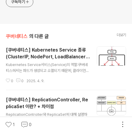
구독하기
더보기
쿠버네티스
의 다른 글
[쿠버네티스] Kubernetes Service 종류
(ClusterIP, NodePort, LoadBalancer,
글 내용
ExternalName, Headless Service)
Kubernetes Service서비스(Service)의 역할:쿠버네
티스에서는 파드가 생성되고 소멸되기 때문에, 클라이언트
(예: 다른 파드나 내부 컴포넌트)가 안정적으로 애플리케이
0
0
2025. 4. 9.
션에 접근할 수 있도록 서비스 객체를 사용합니다. 서비스
는 여러 파드의 집합에 대한 단일 접근점을 제공하여 로드
밸런싱 및 장애 복구를 돕습니다. Service 타입ClusterI
[쿠버네티스] ReplicationController, Re
P (기본값):클러스터 내부에서만 접근 가능한 가상 IP를 할
당합니다. 외부에서 직접 접근은 불가능하며, 내부 서비스
plicaSet 이란? + 차이점
글 내용
간 통신에 주로 사용됩니다.NodePort:각 노드의 동일한
ReplicationController와 ReplicaSet에 대해 설명하
포트를 열어 외부에서 접근할 수 있도록 합니다. NodeIP:
기 전에 쿠버네티스의 컨트롤러의 기능과 종류는 다음과
NodePort를 통해 클러스터 외부에서도 서비스를 호출할
1
0
같습니다.쿠버네티스의 컨트롤러의 기능- Pod의 개수를
수 있습니다.LoadBalancer:클라우드 환경에서 주..
0
0
2025. 3. 9.