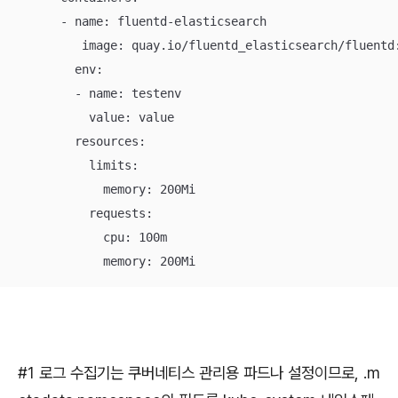
      - name: fluentd-elasticsearch

         image: quay.io/fluentd_elasticsearch/fluentd
        env:

        - name: testenv

          value: value

        resources:

          limits:

            memory: 200Mi

          requests:

            cpu: 100m

            memory: 200Mi
#1 로그 수집기는 쿠버네티스 관리용 파드나 설정이므로, .m