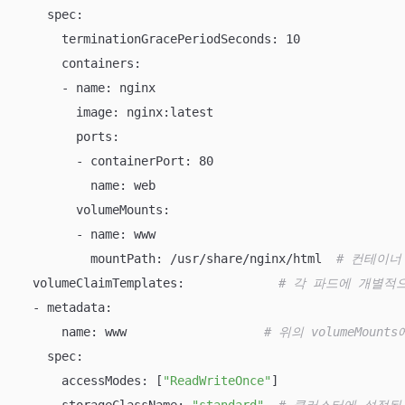
    spec:

      terminationGracePeriodSeconds: 10

      containers:

      - name: nginx

        image: nginx:latest

        ports:

        - containerPort: 80

          name: web

        volumeMounts:

        - name: www

          mountPath: /usr/share/nginx/html  
# 컨테이너
  volumeClaimTemplates:             
# 각 파드에 개별적
  - metadata:

      name: www                   
# 위의 volumeMou
    spec:

      accessModes: [
"ReadWriteOnce"
]

      storageClassName: 
"standard"
# 클러스터에 설정된