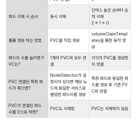
인덱스 높은 순부터 순
파드 삭제 시 순서
동시 삭제
차 삭제
2-> 1-> 0
volumeClaimTempl
볼륨 생성 하는 방법
PVC를 직접 생성
ates을 통한 동적 생
성
파드의 수를 늘리면 P
1개의 PVC에 모두 연
각각의 PVC를 생성한
VC는?
결
뒤 연결
NodeSelector가 설
특정 파드와 동일한 파
PVC 연결된 특정 파
정되어 있다면 해당 노
드를 생성 후 기존 PV
드가 죽으면?
드에 동일한 서비스로
C와 연결
랜덤한 파드이름 생성
PVC가 연결된 파드
PVC도 삭제함
PVC는 삭제하지 않음
수를 0으로 하면?