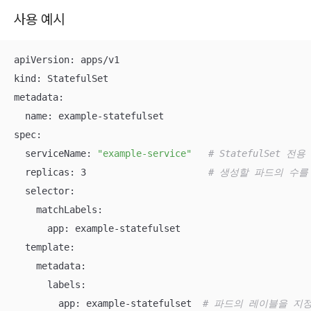
사용 예시
apiVersion: apps/v1

kind: StatefulSet

metadata:

  name: example-statefulset

spec:

  serviceName: 
"example-service"
# StatefulSet
  replicas: 3                      
# 생성할 파드의 수를
  selector:

    matchLabels:

      app: example-statefulset

  template:

    metadata:

      labels:

        app: example-statefulset  
# 파드의 레이블을 지정해