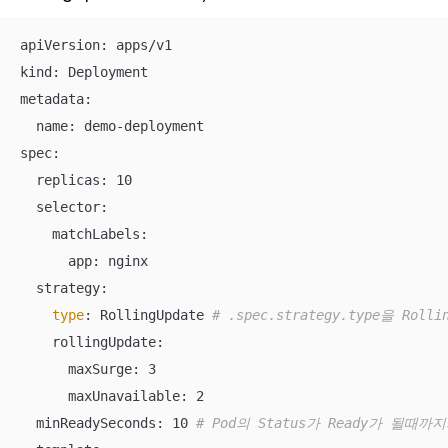
apiVersion: apps/v1

kind: Deployment

metadata:

  name: demo-deployment

spec:

  replicas: 10

  selector:

    matchLabels:

      app: nginx

  strategy:

type
: RollingUpdate 
# .spec.strategy.type을 Ro
    rollingUpdate:

      maxSurge: 3 

      maxUnavailable: 2

  minReadySeconds: 10 
# Pod의 Status가 Ready가 