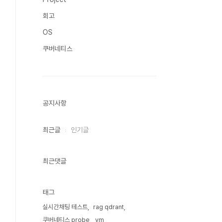
회고
OS
쿠버네티스
공지사항
최근글
인기글
최근댓글
태그
실시간채팅 테스트
rag qdrant
쿠버네티스 probe
vm