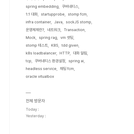
spring embedding
쿠버네티스
1:1 대화
startupprobe
stomp fcm
infra container
Java
sockJS stomp
운영체제란?
네트워크
Transaction
Mock
spring rag
vm 셋팅
stomp 테스트
K8S
tdd given
k8s loadbalancer
HTTP
대화 알림
tcp
쿠버네티스 환경설정
spring ai
headless service
채팅 fcm
oracle vitualbox
전체 방문자
Today :
Yesterday :