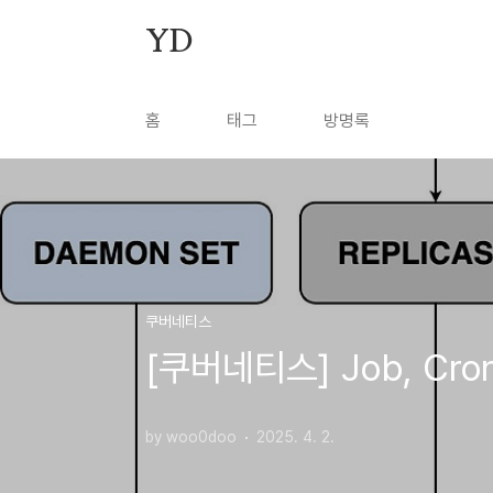
본문 바로가기
YD
홈
태그
방명록
쿠버네티스
[쿠버네티스] Job, Cro
by woo0doo
2025. 4. 2.