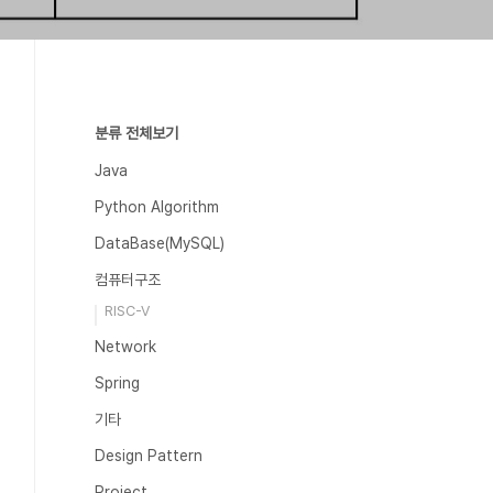
분류 전체보기
Java
Python Algorithm
DataBase(MySQL)
컴퓨터구조
RISC-V
Network
Spring
기타
Design Pattern
Project