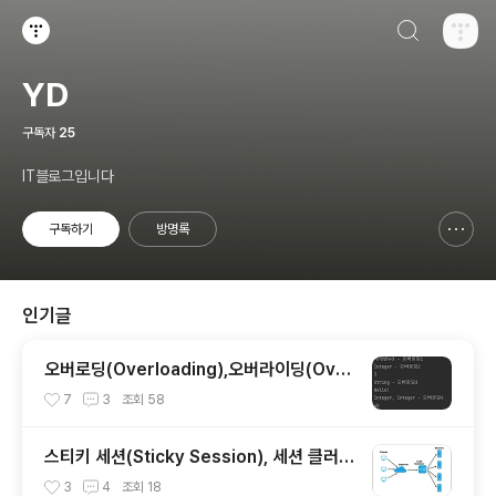
검색하기
티스토리
YD
구독자
25
IT블로그입니다
구독하기
방명록
신고하기 레이어
열기
인기글
오버로딩(Overloading),오버라이딩(Over
riding)이란? + 차이점
7
3
조회
58
스티키 세션(Sticky Session), 세션 클러스
터링(Session Clustering)이란? + 세션,
3
4
조회
18