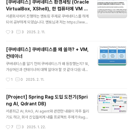
[쿠버네티스] 쿠버네티스 환경세팅 (Oracle
하는 역할을 담당합니다. 여러 대로 이루어진 클러스터 안
VirtualBox, XShell), 한 컴퓨터에 VM 3
의 노드의 리소스 사용 상황을 확인하고 컨테이너를 가동
글 내용
개 띄우기(Ubuntu)
할 노드를 자동으로 선택합니다.마스터 노드의 주요 구성e
서론회사에서 진행하는 멘토링 주제로 쿠버네티스를 하게
tcd: 고가용성을 갖춘 분산 key-value 스토어kube-api
되어 공부하게 되었습니다. 멘토님과 저는 https://www.
server: Kubernetes API를 노출하는 컴포넌트 kubec
youtube.com/playlist?list=PLApuRlvrZKohaBHv
작성시간
3
3
2025. 2. 11.
tl로부터 리소스를 조작하라는 지시를 받음kube-sched
XAOhUD-RxD0uQ3z0c [따배쿠] 쿠버네티스 시리
uler: 노드를 모니터링하고 컨..
즈 www.youtube.com위의 강의를 따라가기로 하고 제
가 작성하는 글들은 모두 위의 시리즈를 따라가며 작성한
[쿠버네티스] 쿠버네티스를 왜 쓸까? + VM,
글입니다.위 강의를 따라가시면서 함께 읽으면 좋을 것 같
컨테이너
습니다. 최신 강의가 아니다 보니 해결하면서 나아간 부분
글 내용
이 있기에 막히신다면 제 블로그를 한번 확인해서 이슈를
쿠버네티스를 알기 전에 쿠버네티스가 왜 등장했는지? 또,
해결할 수도 있을 것 같습니다.Oracle VirtualBox설치ht
가상머신과 컨테이너에 대해 알아야 할 것 같아 다음 내용
tps://www.virtualbox.org/저는 위 링크에서 다운로드
을 조사해 보았습니다. 가상 머신(Virtual Machine)이란?
작성시간
1
0
2025. 2. 11.
를 받았습니다.그러던 도중... 이와 같은 ..
실재하는 컴퓨터 상에 소프트웨어로 논리적으로 만들어낸
컴퓨터하나의 물리 자원(컴퓨터) 위에 하나의 환경(OS)만
있는 것을 효율화하고자 가상화층을 만들고 그 위에 OS를
[Project] Spring Rag 도입 도전기(Spri
새로 설치하는 기법 VM을 왜 사용할까?실제로 있는 컴퓨
ng AI, Qdrant DB)
터 시스템을 여러 명의 사용자가동시에 사용할 수 있게 하
글 내용
기 위해서(효율성 증가)하나의 컴퓨터를 여러 명의 사용자
서론최근 AI, RAG, AI agent와 관련한 내용이 자주 들리
가 동시에 사용할 수 있도록 여러 대의 작은 컴퓨터로 분할
기도 하고, 회사 신입들에게 내줄 프로젝트 주제가 Rag를
사용하거나, 운영체계나 하드웨어 등의 구성을 달리하여
활용한 챗봇 이나 AI Agent 구축이라는 주제일 것이라고
작성시간
7
3
2025. 1. 22.
운영하고자 할 때 주로 사용된다. 물리 서버에 여러 개의 가
들어 Spring으로 구축을 해보았습니다. 초보자가 Rag에