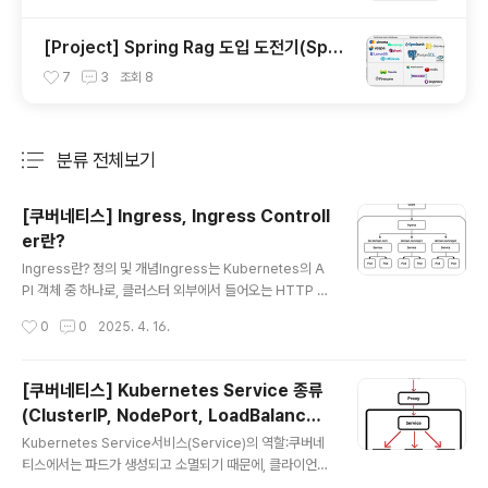
로드 밸런싱, Session Storage
[Project] Spring Rag 도입 도전기(Spri
ng AI, Qdrant DB)
7
3
조회
8
분류 전체보기
주요 글 목록
[쿠버네티스] Ingress, Ingress Controll
er란?
글 내용
Ingress란? 정의 및 개념Ingress는 Kubernetes의 A
PI 객체 중 하나로, 클러스터 외부에서 들어오는 HTTP 및
HTTPS 트래픽을 클러스터 내부의 서비스로 라우팅하는
작성시간
0
0
2025. 4. 16.
역할을 담당합니다.기본적으로 Ingress는 여러 서비스에
대해 하나의 외부 엔드포인트(예: 도메인이나 IP)를 제공하
며, 이를 통해 호스트 기반 또는 경로 기반 라우팅을 설정할
[쿠버네티스] Kubernetes Service 종류
수 있습니다. 주요 기능라우팅 규칙 설정:Ingress 리소스
(ClusterIP, NodePort, LoadBalancer,
를 사용하면 특정 도메인, 서브도메인 또는 URL 경로에 따
글 내용
ExternalName, Headless Service)
라 요청을 분기시킬 수 있습니다. 예를 들어, example.co
Kubernetes Service서비스(Service)의 역할:쿠버네
m/api 요청은 API 서버로, example.com/web 요청은
티스에서는 파드가 생성되고 소멸되기 때문에, 클라이언트
웹 애플리케이션 서버로 전달하도록 설정할 수 있습니다.S
(예: 다른 파드나 내부 컴포넌트)가 안정적으로 애플리케이