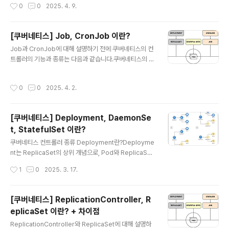
작성시간
0
0
2025. 4. 9.
SL/TLS 종료:HTTPS 트래..
션에 접근할 수 있도록 서비스 객체를 사용합니다. 서비스
는 여러 파드의 집합에 대한 단일 접근점을 제공하여 로드
밸런싱 및 장애 복구를 돕습니다. Service 타입ClusterI
[쿠버네티스] Job, CronJob 이란?
P (기본값):클러스터 내부에서만 접근 가능한 가상 IP를 할
글 내용
Job과 CronJob에 대해 설명하기 전에 쿠버네티스의 컨
당합니다. 외부에서 직접 접근은 불가능하며, 내부 서비스
트롤러의 기능과 종류는 다음과 같습니다.쿠버네티스의 컨
간 통신에 주로 사용됩니다.NodePort:각 노드의 동일한
트롤러의 기능Pod의 개수를 보장 쿠버네티스 컨트롤러 종
포트를 열어 외부에서 접근할 수 있도록 합니다. NodeIP:
류 이번 글에서는 이중에서 Job과 CronJob에 대해 다루
NodePort를 통해 클러스터 외부에서도 서비스를 호출할
작성시간
0
0
2025. 4. 2.
어보려고 합니다.Job이란?job은 쿠버네티스 ①pod를
수 있습니다.LoadBalancer:클라우드 환경에서 주..
이용해서 ②일회성 또는 정기적인 작업을 실행할 때 사용
합니다. pod와 다른점은 종료되는 것을 기대하고 작업 실
[쿠버네티스] Deployment, DaemonSe
행결과를 알려줍니다.목적: Job은 반복 실행할 필요가 없
t, StatefulSet 이란?
는 단발성 작업이나 배치 작업을 수행할 때 사용됩니다.동
글 내용
작 방식: Job은 하나 이상의 파드를 생성하여 작업을 수행
쿠버네티스 컨트롤러 종류 Deployment란?Deployme
한 후, 작업이 성공적으로 완료되면 종료됩니다. 만약 작업
nt는 ReplicaSet의 상위 개념으로, Pod와 ReplicaSet
이 실패하면, Job 컨트롤러는 파드를 재시작하거나 새로
에 대한 배포를 관리합니다. 운영 중에 어플리케이션의 새
작성시간
1
0
2025. 3. 17.
운 파드를 생성하여 작업을 다시..
버전을 배포해야하거나 부하가 증가하면서 Pod를 추가하
는 등 여러 가지 동작을 Deployment로 관리할 수 있습니
다.또한 Deployment는 배포에 대한 이력을 관리하는데
[쿠버네티스] ReplicationController, R
만약 배포한 새버전의 문제가 생긴 경우 Deployment를
eplicaSet 이란? + 차이점
통해 쉽게 이전 버전으로 롤백할 수 있습니다. 쿠버네티스
글 내용
로 서비스를 운영하는 상황이라면 ReplicaSet만으로 운
ReplicationController와 ReplicaSet에 대해 설명하