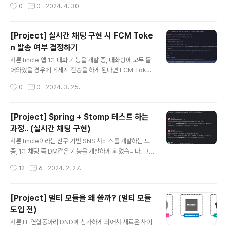
작성시간
0
0
2024. 4. 30.
로 했다.운영체제의 정의는?사용자와 컴퓨타 하드웨어 사
이에서 중계 역할을 하면서, 프로그램의 실행을 관리하고
제어하는 시스템 소프트웨어.혹은컴퓨터가 켜질 때 메모리
[Project] 실시간 채팅 구현 시 FCM Toke
에 적재되어 모든 프로그램의 실행을 제어하고 사용자의
n 발송 여부 결정하기
요청을 처리해주는 소프트웨어 라고 칭한다. 운영체제의
글 내용
본질적 속성1. 운영체제는 모든 컴퓨터 자원(resource)을
서론 tincle 앱 1:1 대화 기능을 개발 중, 대화방에 모두 들
관리한다.자원이란?하드웨어 자원 - CPU, 캐시나 메모리,
어와있을 경우에 메세지 전송을 하게 된다면 FCM Token
키보드 등소프트웨어 자원 - 응용프로그램들데이터 자원 -
을 발송하지 않고, 한 명만 들어와있을 경우에는 FCM To
작성시간
0
0
2024. 3. 25.
파일, 데이터베이스 등2. ..
ken을 발송하는 로직을 구현해야 했습니다. 프론트 쪽에
서 대화방에 들어와 있을 경우 인앱 알림을 끄는 방안도 있
었으나, 백엔드에서 처리하는 방법이 없을까? 고민을 하다
[Project] Spring + Stomp 테스트 하는
가 이 방안이 괜찮은 것 같아서 백엔드에서 처리하기로 했
과정.. (실시간 채팅 구현)
습니다. socket, stomp 사전 설정 WebSocketConfi
글 내용
g @Configuration @EnableWebSocketMessage
서론 tincle이라는 친구 기반 SNS 서비스를 개발하는 도
Broker @RequiredArgsConstructor public class
중, 1:1 채팅 즉 DM같은 기능을 개발하게 되었습니다. 그
WebSocketConfig implements WebSocketMes
과정에서 소켓과 Stomp를 도입하게 되어서 테스트를 하
작성시간
12
6
2024. 2. 27.
sageBr..
려고 알아보던 중.... 난관에 대해 소개하려합니다. 해당 글
은 소켓이 무엇인지, Stomp가 무엇인지가 아닌 테스트하
는 방법에 대해 서술합니다. 테스트 과정 전 필자의 설
[Project] 멀티 모듈을 왜 쓸까? (멀티 모듈
정 저의 webSocket 설정은 다음과 같습니다. WebCon
도입 전)
fig@Configuration@EnableWebSocketMessage
글 내용
Broker@RequiredArgsConstructorpublic class
서론 IT 연합동아리 DND에 참가하게 되어서 새로운 사이