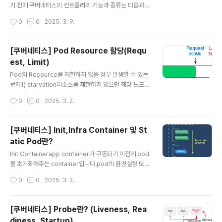
영하기 보다는 대부분 Deployment단위로 Pod와 Rep
기 전에 쿠버네티스의 컨트롤러의 기능과 종류는 다음과
licaSet을 관리하여 운영합니다. Deployment 구성api
같습니다.쿠버네티스의 컨트롤러의 기능- Pod의 개수를
작성시간
0
0
2025. 3. 9.
Version: apps/v1kind: ..
보장 쿠버네티스 컨트롤러 종류이번 글에서는 이중에서 R
eplication Controller와 Replicaset에 대해 다루어보
려고 합니다. Replication Controller 이란?요구하는
[쿠버네티스] Pod Resource 할당(Requ
Pod의 개수를 보장하며 파드 집합의 실행을 항상 안정적
est, Limit)
으로 유지하는 것을 목표요구하는 Pod의 개수가 부족하면
글 내용
template를 이용해 Pod를 추가요구하는 Pod 수 보다
Pod의 Resource를 제한하지 않을 경우 발생할 수 있는
많으면 최근에 생성된 Pod를 삭제기본 구성selector :
문제1) starvation리소스를 제한하지 않으면 해당 노드에
어떤 파드가 관리 대상인지를 결정합니다.replicas : 클러
할당된 컨테이너는 노드의 리소스를 전부 다 사용할 수 있
작성시간
0
0
2025. 3. 2.
스터 내에 유지하고자 하는 ..
습니다. 따라서 만약 리소스 제한을 두지 않고 특정 호스트
에 Pod를 두 개 이상 띄웠을 경우, 하나의 Pod가 노드의
모든 리소스를 사용한다면 새로운 Pod가 스케줄링될 수
[쿠버네티스] Init,Infra Container 및 St
없습니다. 2) 보안 관련 이슈만약 특정 Pod에 보안 관련
atic Pod란?
버그가 발생해서 해커가 해당 Pod에 디도스 공격을 주어
글 내용
노드의 모든 리소스를 사용하게 된다면, 다른 Pod들은 스
Init Containerapp container가 구동되기 이전에 pod
케줄링될 수 없다. ** 따라서 Pod 하나를 띄우더라도 해
를 초기화해주는 container입니다.pod의 환경설정 또는
당 Pod가 리소스를 얼마나 사용할지를 결정하여 limit를
기타 다른 부수적인 작업을 하기 위해 일회성으로 구동되
작성시간
0
0
2025. 3. 2.
적절하게 걸어주어야 합니다. 1. 리소스 요청 (Reque..
는 것입니다app container와 다른 특성이 있다면 반드시
init container -> app container로 구동된다는 점입니
다.그래서 init container에서 에러가 발생한 경우 app c
[쿠버네티스] Probe란? (Liveness, Rea
ontainer가 구동되지 않고 에러가 발생합니다.example
diness, Startup)