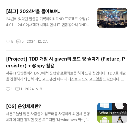
상 서버를 만들기 위해서..
대해 알아가는 과정임으로 틀린 부분이 있을 수도 있습니
다. 틀린 부분은 댓글을 달아 주시면 고쳐서 재업로드를 하
[회고] 2024년을 돌아보며..
겠습니다! RAG(Retrieval-Augmented Generatio
글 내용
24년에 있었던 일들을 기록하며1. DND 프로젝트 수행 (2
n)란 무엇인가?RAG는 "검색을 통한 보강 생성"의 약자로,
4.01 ~ 24.02)새해가 시작되면서 IT 연합동아리 DND에
대형 언어 모델(LLM)이 자체 지식만으로 답변을 생성하는
참여했습니다. 저는 백엔드 개발자이자 팀장 역할을 맡아,
대신, 외부 지식원(예: 문서, 데이터베이스)에서 관련 정보
프로젝트 피드백 수집 플랫폼 ‘Sendback’을 개발했습니
를 검색하여 그 정보를 바탕으로 더 정확하고 구체적인 답
작성시간
5
5
2024. 12. 27.
다. 처음으로 팀장을 맡아보니, 팀원들을 리드하거나 회의
변을 생성하는 방식입니다.주요 특징:검색 단계:..
를 이끄는 방식이 미숙해 아쉬움이 많이 남습니다. 그럼에
도 좋은 팀원들과 함께 프로젝트를 끝까지 완성해낼 수 있
[Project] TDD 개발 시 given의 코드 양 줄이기 (Fixture, P
었습니다.처음 IT 연합동아리에 참여하면서 느낀 점은, P
ersister) + @spy 활용
M(프로젝트 매니저)의 역할이 정말 중요하다는 것입니다.
글 내용
기획만 전문적으로 담당해주는 역할이 있으면 프로젝트의
서론:IT연합동아리 DND에서 진행한 프로젝트를 하며 느낀 점입니다. TDD로 개발
완성도와 체계가 훨씬 높아진다는 걸 깨달았습니다. 그래
을 진행하게 되면서 메인 코드 뿐만 아니라 테스트 코드도 코드임을 느꼈습니다. 어
도 연합동아리를 통해, 개발 초기의 재미와 열정을 다시금
떻게하면 테스트 코드의 양을 줄일 수 있고, 테스트를 편하게 작성할 수 있는지에 대
작성시간
1
1
2024. 6. 8.
느낄 수 있어서 무척 좋..
한 고민이 담겨있습니다. 본론으로 들어가기 전에 저의 프로젝트는 Controller, Se
rvice, Repository 모든 계층의 테스트가 given-when-then 패턴을 사용하는
단위테스트로 이루어져있음을 알립니다! Fixture처음에는 given에 머릿속으로 흘
[OS] 운영체제란?
러가는 로직을 모두 다 넣으면서 개발을 했었습니다. 하지만 연관 관계가 많은 엔티
글 내용
서론오늘날 많은 사람들이 컴퓨터를 사용하게 되면서 운영
티를 마주하자 제가 사용하던 로직은 좋은 코드가 아님을 깨달았습니다. 제가 쓴 코
체제에 대한 정확한 뜻은 모르지만 ‘나 windows 써~’, ‘난
드들을 쓱 보다가 문뜩 "모든 계층..
mac써~’라는 식으로 자주 언급이 되었다. 친근하지만 설
명하라고하면 입이 선뜻 떨어지지 않기에 정확히 알아보기