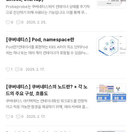
apiVersion: v1kind: Podmetadata: name: myapp
글 내용
-pod labels: app.kubernetes.io/name: MyAppsp
Probeprobe는 쿠버네티스에서 컨테이너 상태를 주기적
으로 진단하기 위해 사용되는 기능입니다. 이를 통해 쿠버
ec: containers: - name: myapp-container im..
네티스는 각 컨테이너의 상태를 체크하고 문제가 발생한
작성시간
0
0
2025. 2. 25.
경우에는 해당 컨테이너를 자동으로 재시작하거나 서비스
에서 제외할 수 있습니다. Probe의 종류는 총 3가지가 있
습니다.ReadinessProbeLiveness ProbeStartup P
[쿠버네티스] Pod, namespace란
robe각 probe의 세부 기능은 다음과 같습니다. Readin
글 내용
Pod란?컨테이너를 표현하는 K8S API의 최소 단위Pod
essProbe쿠버네티스의 ReadinessProbe는 컨테이
에는 하나 또는 여러 개의 컨테이너가 포함될 수 있음Pod
너가 애플리케이션 요청을 처리할 준비가 되었는지를 판단
내의 컨테이너는 IP와 Port를 공유❓ 왜 Pod에 여러 개의
하는 헬스 체크 메커니즘입니다. 이를 통해 아직 초기화 중
컨테이너를 넣을까?최근 애플리케이션들은 실행할 때 애
이거나 준비되지 않은 상태의 Pod가 서비스의 엔드포인트
작성시간
1
0
2025. 2. 17.
플리케이션만 올라가는 것이 아니라 로그 수집기와 같은
에 포함되지 않도록 관리할 수 있습니다.주요 특징 및 역할
다양한 솔루션이 함께 배포되는 경우가 많습니다.특히 로
애플리케이션..
그수집기 같은 경우에는 애플리케이션의 로그 파일을 읽어
[쿠버네티스] 쿠버네티스의 노드란? + 각 노
서 수집하기 때문에 애플리케이션과 로그 수집기를 다른
드의 주요 구성, 흐름도
컨테이너로 배포하게 될 경우, 일반적으로는 컨테이너에
글 내용
의해서 독립적인 환경으로 파일 시스템이 분리되기 때문에
쿠버네티스 아키텍처는 컨테이너화된 워크로드를 안정적
로그 수집기가 애플리케이션에 배포된 컨테이너의 로그 파
이고 적응 가능한 환경을 제공하기 위해, 여러 서버와 클러
일을 읽는 것이 불가능하지만, 쿠버네티스의 경우 하나의
스터에 분산된 컴포넌트들이 함께 동작하는 집합입니
작성시간
0
0
2025. 2. 17.
파드 안에서 컨테이너끼리 볼륨을 공유할 수 있..
다. 쿠버네티스 노드는 크게 2가지로 구분됩니다.마스터
노드워커 노드쿠버네티스의 전체적인 구성도는 다음과 같
습니다. 마스터 노드쿠버네티스의 클러스터 전체를 관리