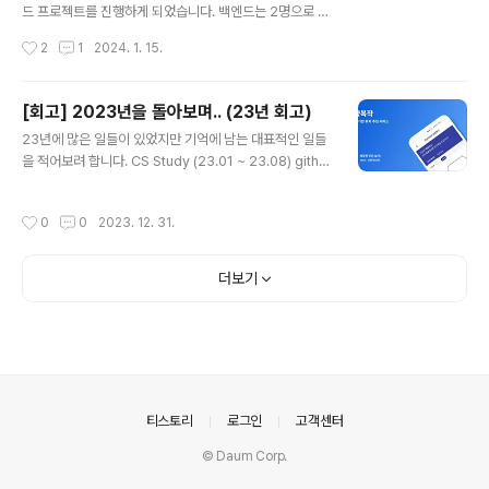
WebSocketConfig implements WebSocketMes
드 프로젝트를 진행하게 되었습니다. 백엔드는 2명으로 이
루어져 있는데, 소통을 하다보니 자연스럽게 이번 프로젝
sageBrokerConfigurer { private final Stom..
작성시간
2
1
2024. 1. 15.
트에 대해 고민하게 되었습니다. 이번 프로젝트로 얻어가
는 것으로 두가지 주제가 있었는데 하나는 멀티 모듈, 나머
지 하나는 TDD 였습니다 ! 이번 글에서는 멀티 모듈에 대
[회고] 2023년을 돌아보며.. (23년 회고)
해 얘기해 보려고 합니다. 모듈은 무엇인가? Oracle Jav
글 내용
23년에 많은 일들이 있었지만 기억에 남는 대표적인 일들
a 문서에서 모듈이란 패키지의 한단계 위의 집합체이며, 관
을 적어보려 합니다. CS Study (23.01 ~ 23.08) githu
련된 패키지와 리소스의 재사용할 수 있는 그룹이라고 정
b : https://github.com/wonslee/CS-study 저는 3
의하고 있습니다. 이때 각 모듈은 독립적으로 개발, 빌드,
학년 때 컴퓨터SW 학과를 복수전공을 하기 시작했었습니
테스트, 배포가 가능합니다. 멀티 모듈 멀티 모듈 프로젝트
작성시간
0
0
2023. 12. 31.
다. 복수전공 특성상 들어야 하는 과목이 많아서 시간표에
는 상호 연결된 여러 개의 모듈로 구성된 프로젝트를 의미
맞으면 무조건 들어야했습니다. 그러다보니 1,2 학년 과목
합니다. 즉 멀티 모듈 단일 프..
을 듣지않고 3학년 과목을 들어야하는 상황이 발생했습니
더보기
다.. 처음부터 심화된 과목을 수강하다보니 이해력이 부족
할 수 밖에 없었습니다. 그래서 같이 복수전공 하는 형과 C
S 지식을 따로 먼저 공부해야겠다고 해서 만들어진게 CS
study입니다 ! 처음엔 둘이서 시작했지만, 사람이 더 많으
면 좋겠다 싶어서 에브리타임에서 두 명을 더 모집..
의안내
티스토리
로그인
고객센터
© Daum Corp.